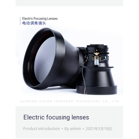
Electric focusing lenses
Product introduction
By
admin
2021年3月18日