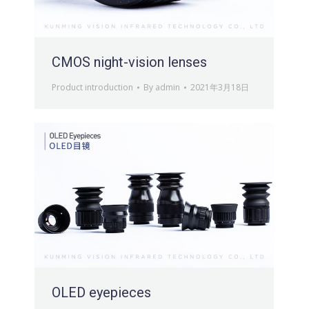
CMOS night-vision lenses
Product introduction
By
admin
2021年3月18日
OLED eyepieces