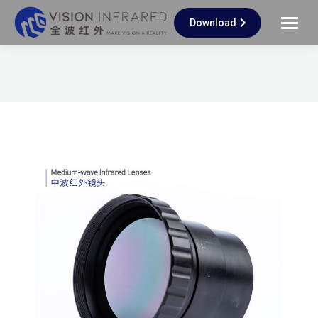
Download