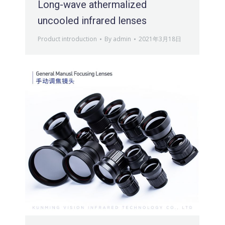
Long-wave athermalized
uncooled infrared lenses
Product introduction
By
admin
2021年3月18日